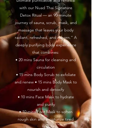
ultimate purification and renewal
with our Nuad Thai Signature
Detox Ritual — an 90-minute
journey of sauna, scrub, mask, and
massage that leaves your body
radiant, refreshed, and reborn.” A
deeply purifying body experience
that combines:
• 20 mins Sauna for cleansing and
circulation
• 15 mins Body Scrub to exfoliate
and renew • 15 mins Body Mask to
nourish and detoxify
• 10 mins Face Mask to hydrate
and purify
• 10 mins Foot Mask to soften
rough skin and moisturize tired
feet