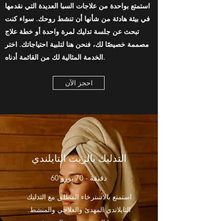
استمتع بواحدة من علاجات السبا العديدة التي نقدمها
في بيئة هادئة من شأنها أن تنشط روحك. سواء كنت
تبحث عن جلسة تدليك لمرة واحدة أو خطة علاج
مصممة خصيصًا لك، فنحن هنا لتلبية احتياجاتك. اختر
الخدمة المثالية لك من القائمة أدناه.
احجز الآن
التدليك بالزيت التايلندي
60 دقيقة - 70 يورو
استمتع بالاسترخاء المطلق مع التدليك
التايلاندي المهدئ والعلاجي والمنشط.