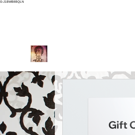
G-J1BWB8BQLN
thaimassagenuad@gmail.com
L +30 210 331
509 9989 (Wha
NUAD THAI MASSAGE ATH
PREMIUM DAY SPA - Kornarou 5, Athena