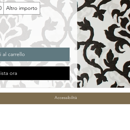
0
Altro importo
 al carrello
ista ora
Accessibilità