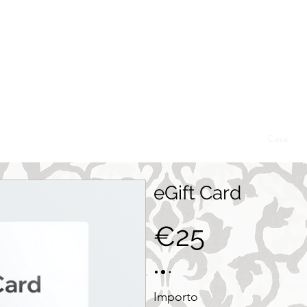
9772
,
M +30 695
tsApp)
ENS
More
Politiche della Spa
Politiche della Spa
Casa
eGift Card
€25
Importo