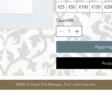
€25
€50
€100
€150
€20
Quantità
Aggiungi
Acqu
©2025 di Nuad Thai Massage. Tutti i diritti riservati.