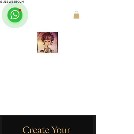
G-J1BWB8BQLN
L +30 210 3319772
,
M +30 695
509 9989 (WhatsApp)
MASAJE TAILANDÉS NUAD
ATENAS
Reservar en línea