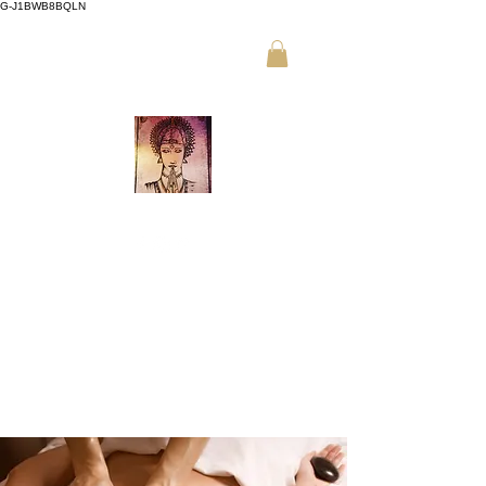
G-J1BWB8BQLN
L +30 210 3319772
,
M +30 695
509 9989 (WhatsApp)
עיסוי NUAD תאילנדי באתונה
הזמן אונליין