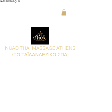
G-J1BWB8BQLN
Λ +30 210 3319772
,
Κ +30 695
509 9989 (WhatsApp)
NUAD THAI MASSAGE ATHENS
(ΤΟ ΤΑΪΛΑΝΔΕΖΙΚΟ ΣΠΑ)
Κάντε κράτηση online